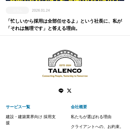
2026.01.24
コラム
Please wait for a while
「忙しいから採用は全部任せるよ」という社長に、私が
「それは無理です」と答える理由。
サービス一覧
会社概要
建設・建築業界向け 採用支
私たちが選ばれる理由
援
クライアントへの、お約束。